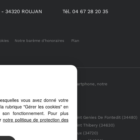
 -
34320
ROUJAN
Tél.
04 67 28 20 35
okies
Notre barème d'honoraires
Plan
uis votre PC, votre tablette ou votre smartphone, notre
rans
lesquelles vous avez donné votre
la rubrique "Gérer les cookies" en
à son fonctionnement. Pour plus
Saint Genies De Fontedit (34480)
er
notre politique de protection des
)
Saint Thibery (34630)
t (34290)
Caux (34720)