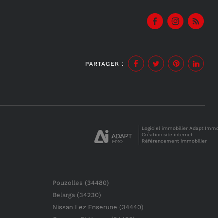
PARTAGER :
Logiciel immobilier Adapt Imm
Création site internet
Référencement immobilier
Pouzolles (34480)
Belarga (34230)
Nissan Lez Enserune (34440)