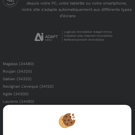
depuis votre PC, votre tablette ou votre smartphone,
notre site s'adapte automatiquement aux différents types
d'écrans
Logiciel immobilier Adapt Immo
Création site internet immobilier
Référencement immobilier
Magalas (34480)
Roujan (34320)
Gabian (34320)
Nezignan L'eveque (34120)
Agde (34300)
Laurens (34480)
Neffies (34320)
Alignan Du Vent (34290)
Autignac (34480)
Beziers (34500)