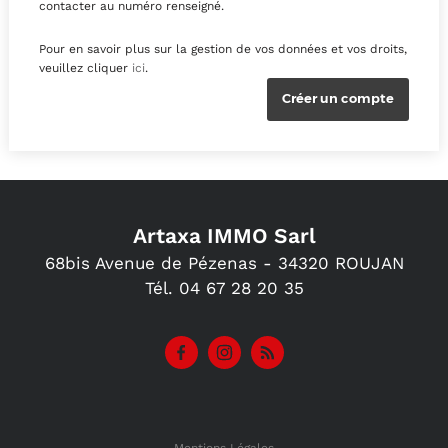
contacter au numéro renseigné.
Pour en savoir plus sur la gestion de vos données et vos droits,
veuillez cliquer
ici
.
Artaxa IMMO Sarl
68bis Avenue de Pézenas -
34320
ROUJAN
Tél.
04 67 28 20 35
Mentions Légales