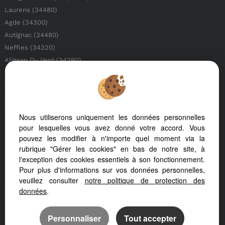
Laurens (34480)
Agde (34300)
Autignac (34480)
Neffies (34320)
Alignan Du Vent (34290)
Lezignan La Cebe (34120)
Saint Genies De Fontedit (34480)
Saint Thibery (34630)
Caux (34720)
Nous utiliserons uniquement les données personnelles
Pezenas (34120)
pour lesquelles vous avez donné votre accord. Vous
Beziers (34500)
pouvez les modifier à n'importe quel moment via la
rubrique "Gérer les cookies" en bas de notre site, à
Belarga (34230)
l'exception des cookies essentiels à son fonctionnement.
Pouzolles (34480)
Pour plus d'informations sur vos données personnelles,
Nissan Lez Enserune (34440)
veuillez consulter
notre politique de protection des
Saint Andre De Sangonis (34725)
données
.
Jonquieres (34725)
Personnaliser
Tout accepter