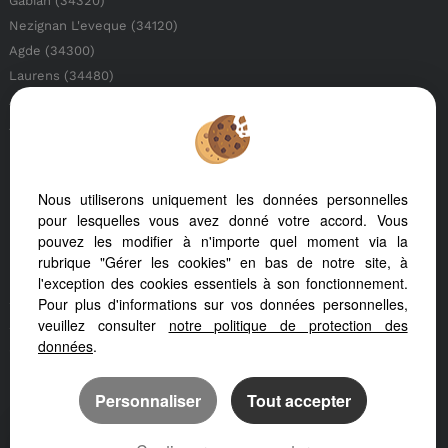
Gabian (34320)
Nezignan L'eveque (34120)
Agde (34300)
Laurens (34480)
Alignan Du Vent (34290)
Autignac (34480)
Neffies (34320)
Pouzolles (34480)
Nous utiliserons uniquement les données personnelles
Pezenas (34120)
pour lesquelles vous avez donné votre accord. Vous
Belarga (34230)
pouvez les modifier à n'importe quel moment via la
Nissan Lez Enserune (34440)
rubrique "Gérer les cookies" en bas de notre site, à
Lezignan La Cebe (34120)
l'exception des cookies essentiels à son fonctionnement.
Saint Genies De Fontedit (34480)
Pour plus d'informations sur vos données personnelles,
veuillez consulter
notre politique de protection des
Saint Thibery (34630)
données
.
Caux (34720)
Beziers (34500)
Personnaliser
Tout accepter
Montagnac (34530)
Puissalicon (34480)