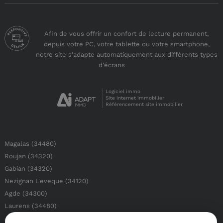
Afin de vous offrir un confort de lecture permanent,
depuis votre PC, votre tablette ou votre smartphone,
notre site s'adapte automatiquement aux différents types
d'écrans
Logiciel immo
Site internet immobilier
Référencement site immobilier
Magalas (34480)
Roujan (34320)
Gabian (34320)
Nezignan L'eveque (34120)
Agde (34300)
Laurens (34480)
Alignan Du Vent (34290)