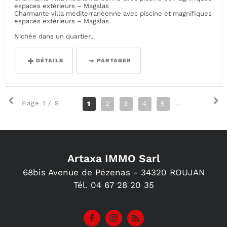
espaces extérieurs – Magalas
Charmante villa méditerranéenne avec piscine et magnifiques
espaces extérieurs – Magalas
Nichée dans un quartier...
DÉTAILS
PARTAGER
Page 1 / 9
1
2
3
4
5
6
7
8
Artaxa IMMO Sarl
68bis Avenue de Pézenas -
34320
ROUJAN
Tél.
04 67 28 20 35