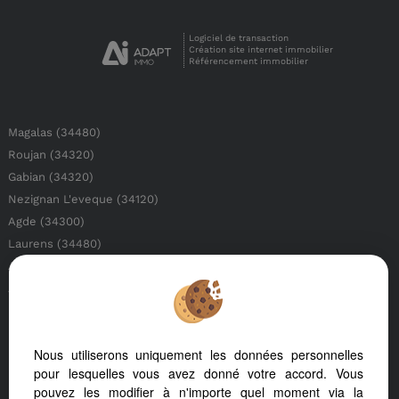
Logiciel de transaction
Création site internet immobilier
Référencement immobilier
Magalas (34480)
Roujan (34320)
Gabian (34320)
Nezignan L'eveque (34120)
Agde (34300)
Laurens (34480)
Alignan Du Vent (34290)
Autignac (34480)
Neffies (34320)
Pezenas (34120)
Nous utiliserons uniquement les données personnelles
Pouzolles (34480)
pour lesquelles vous avez donné votre accord. Vous
Belarga (34230)
pouvez les modifier à n'importe quel moment via la