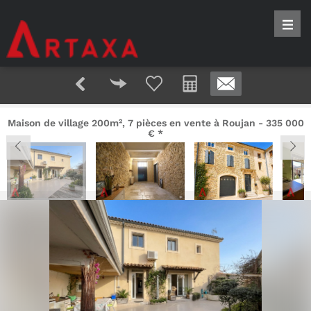
Maison de village
200m², 7 pièces en vente à Roujan - 335 000
€
*