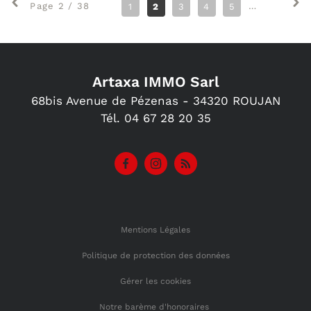
Page 2 / 38
1
2
3
4
5
6
7
Artaxa IMMO Sarl
68bis Avenue de Pézenas -
34320
ROUJAN
Tél.
04 67 28 20 35
Mentions Légales
Politique de protection des données
Gérer les cookies
Notre barème d'honoraires