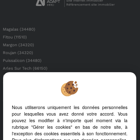
Site internet immobilier
Référencement site immobilier
Magalas (34480)
Fitou (11510)
Margon (34320)
Roujan (34320)
Puissalicon (34480)
Arles Sur Tech (66150)
Beziers (34500)
Vernet Les Bains (66820)
Pouzolles (34480)
Argeles Sur Mer (66700)
Nous utiliserons uniquement les données personnelles
Perpignan (66000)
pour lesquelles vous avez donné votre accord. Vous
Laurens (34480)
pouvez les modifier à n'importe quel moment via la
Nezignan L'eveque (34120)
rubrique "Gérer les cookies" en bas de notre site, à
Rasigueres (66720)
l'exception des cookies essentiels à son fonctionnement.
Latour De France (66720)