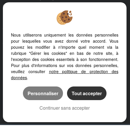
Pouzolles (34480)
Nezignan L'eveque (34120)
Le Cap D'agde (34300)
Agde (34300)
Nous utiliserons uniquement les données personnelles
Gabian (34320)
pour lesquelles vous avez donné votre accord. Vous
Argeles Sur Mer (66700)
pouvez les modifier à n'importe quel moment via la
Ceret (66400)
rubrique "Gérer les cookies" en bas de notre site, à
Saint Genies De Fontedit (34480)
l'exception des cookies essentiels à son fonctionnement.
Cessenon Sur Orb (34460)
Pour plus d'informations sur vos données personnelles,
veuillez consulter
notre politique de protection des
Lodeve (34700)
données
.
Puissalicon (34480)
Collioure (66190)
Personnaliser
Tout accepter
Fouzilhon (34480)
Montesquieu (34320)
Continuer sans accepter