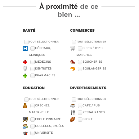
À proximité
de ce
bien ...
SANTÉ
COMMERCES
TOUT SÉLECTIONNER
TOUT SÉLECTIONNER
HÔPITAUX,
SUPER/HYPER
CLINIQUES
MARCHÉS
MÉDECINS
BOUCHERIES
DENTISTES
BOULANGERIES
PHARMACIES
EDUCATION
DIVERTISSEMENTS
TOUT SÉLECTIONNER
TOUT SÉLECTIONNER
CRÈCHES,
CAFÉ / PUB
MATERNELLE
RESTAURANTS
ECOLE PRIMAIRE
SPORT
COLLÈGES, LYCÉES
UNIVERSITÉ