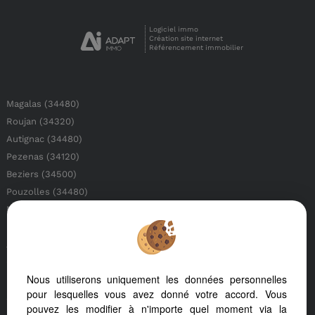
Logiciel immo
Création site internet
Référencement immobilier
Magalas (34480)
Roujan (34320)
Autignac (34480)
Pezenas (34120)
Beziers (34500)
Pouzolles (34480)
Nezignan L'eveque (34120)
Murviel Les Beziers (34490)
Agde (34300)
Gabian (34320)
Nous utiliserons uniquement les données personnelles
Le Cap D'agde (34300)
pour lesquelles vous avez donné votre accord. Vous
Saint Genies De Fontedit (34480)
pouvez les modifier à n'importe quel moment via la
Cessenon Sur Orb (34460)